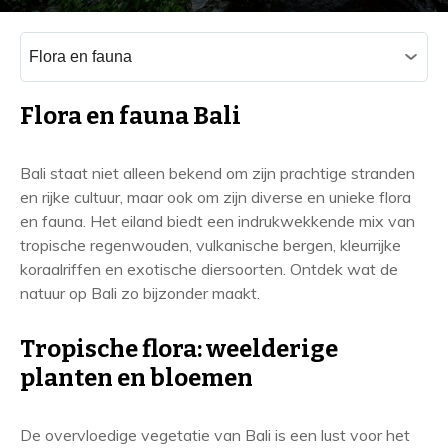
C
a
t
e
Flora en fauna Bali
g
o
r
Bali staat niet alleen bekend om zijn prachtige stranden
i
en rijke cultuur, maar ook om zijn diverse en unieke flora
e
en fauna. Het eiland biedt een indrukwekkende mix van
ë
n
tropische regenwouden, vulkanische bergen, kleurrijke
koraalriffen en exotische diersoorten. Ontdek wat de
natuur op Bali zo bijzonder maakt.
Tropische flora: weelderige
planten en bloemen
De overvloedige vegetatie van Bali is een lust voor het