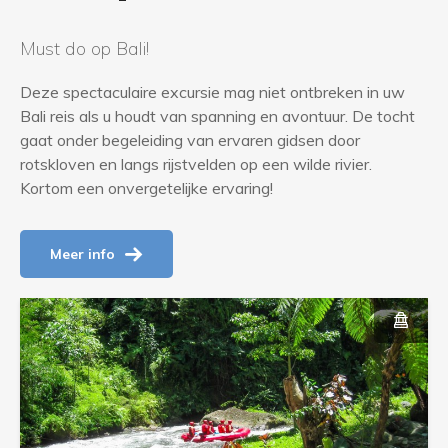
g
e
Must do op Bali!
l
Deze spectaculaire excursie mag niet ontbreken in uw
i
Bali reis als u houdt van spanning en avontuur. De tocht
c
gaat onder begeleiding van ervaren gidsen door
h
rotskloven en langs rijstvelden op een wilde rivier.
t
Kortom een onvergetelijke ervaring!
d
e
Meer info
z
e
m
a
a
n