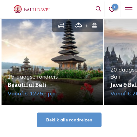
0
S
p
o
t
l
i
20 daagse
g
15-daagse rondreis
Bali
h
Beautiful Bali
Java & Ba
t
Vanaf € 1275,- p.p.
Vanaf € 26
Bekijk alle rondreizen