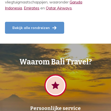
vliegtuigmaatschappijen, waaronder
Garuda
Indonesia
,
Emirates
en
Qatar Airways
.
Bekijk alle rondreizen
Waarom Bali Travel?
Persoonlijke service