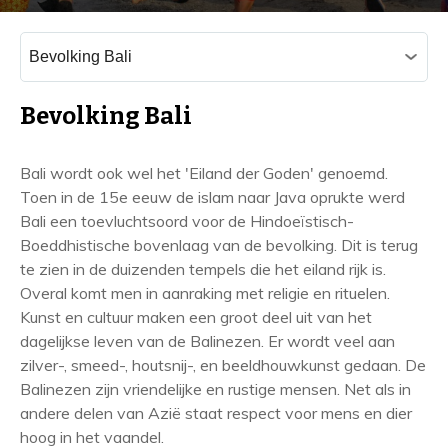
C
a
t
e
Bevolking Bali
g
o
r
Bali wordt ook wel het 'Eiland der Goden' genoemd.
i
Toen in de 15e eeuw de islam naar Java oprukte werd
e
Bali een toevluchtsoord voor de Hindoeïstisch-
ë
n
Boeddhistische bovenlaag van de bevolking. Dit is terug
te zien in de duizenden tempels die het eiland rijk is.
Overal komt men in aanraking met religie en rituelen.
Kunst en cultuur maken een groot deel uit van het
dagelijkse leven van de Balinezen. Er wordt veel aan
zilver-, smeed-, houtsnij-, en beeldhouwkunst gedaan. De
Balinezen zijn vriendelijke en rustige mensen. Net als in
andere delen van Azië staat respect voor mens en dier
hoog in het vaandel.