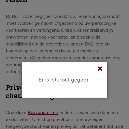
Bij Bali Travel begrijpen we dat uw reiservaring op maat
moet worden gemaakt, afgestemd op uw persoonlijke
voorkeuren en verlangens. Onze luxe rondreizen zijn
ontworpen met oog voor detail en bieden u de
mogelijkheid om de prachtige eilanden Bali, Java en
Lombok op een intieme en luxueuze manier te
verkennen. Wij geloven in reizen zonder compromissen,
waarbij luxe en comfort hand in hand gaan met
authentieke culturele onderdompeling.
Er is iets fout gegaan.
Privébeleving met uw eigen
chauffeur en gids
Onze luxe
Bali rondreizen
onderscheiden zich door hun
exclusiviteit. U reist op privébasis, met uw eigen
toegewijde chauffeur en privé-gids. Dit betekent dat u de