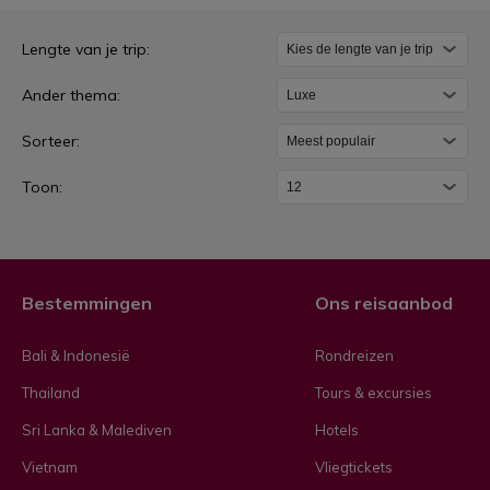
L
Lengte van je trip:
u
Ander thema:
x
e
Sorteer:
Toon:
Bestemmingen
Ons reisaanbod
Bali & Indonesië
Rondreizen
Thailand
Tours & excursies
Sri Lanka & Malediven
Hotels
Vietnam
Vliegtickets