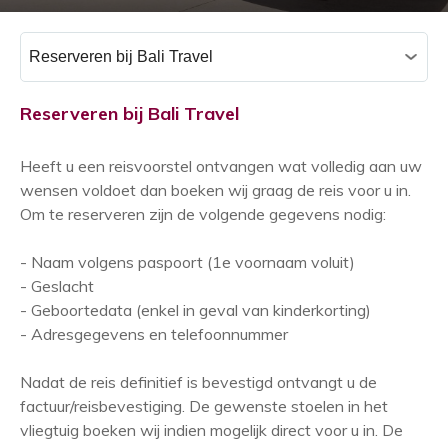
C
a
t
e
Reserveren bij Bali Travel
g
o
r
Heeft u een reisvoorstel ontvangen wat volledig aan uw
i
wensen voldoet dan boeken wij graag de reis voor u in.
e
Om te reserveren zijn de volgende gegevens nodig:
ë
n
- Naam volgens paspoort (1e voornaam voluit)
- Geslacht
- Geboortedata (enkel in geval van kinderkorting)
- Adresgegevens en telefoonnummer
Nadat de reis definitief is bevestigd ontvangt u de
factuur/reisbevestiging. De gewenste stoelen in het
vliegtuig boeken wij indien mogelijk direct voor u in. De