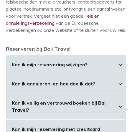
reisbescheiden met alle vouchers, contactgegevens ter
plaatse, noodnummers etc. ontvangt u een aantal weken
voor vertrek. Vergeet niet een goede
reis en
annuleringsverzekering
van de Europeesche
verzekeringen op onze website af te sluiten voor uw reis.
Reserveren bij Bali Travel
Kan ik mijn reservering wijzigen?
Of u uw reservering kunt wijzigen hangt af van de
Kan ik annuleren, en hoe doe ik dat?
status van uw reservering en van de voorwaarden
die aan uw vliegticket en reis zitten. Dit wordt door
Annuleren dient ten alle tijde schriftelijk te
de vliegmaatschappij bepaald en niet door Bali
Kan ik veilig en vertrouwd boeken bij Bali
gebeuren. U stuurt uw annulering per email dan wel
Travel. Mocht u willen wijzigen dan moet eerst
Travel?
per post. Na ontvangst wordt uw annulering in
bekeken worden of het ticket al is geprint. Bali
behandeling genomen. De annuleringsvoorwaarden
Travel moet altijd contact opnemen met de
Ja, want Bali Travel is aangesloten bij het SGR
kunt u terug vinden in onze Algemene
Kan ik mijn reservering met creditcard
vliegmaatschappij en zijn er aan het wijzigen bijna