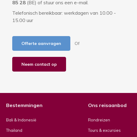
85 28
(BE) of stuur ons een e-mail.
t
Telefonisch bereikbaar: werkdagen van 10.00 -
i
15.00 uur
e
Offerte aanvragen
Of
Neem contact op
Bestemmingen
Ons reisaanbod
Bali & Indonesië
Rondreizen
Thailand
Tours & excursies