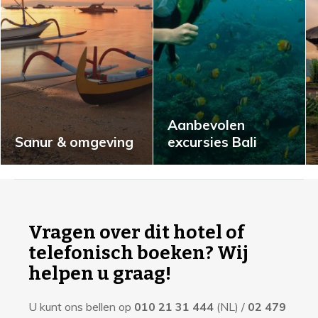
Aanbevolen
Sanur & omgeving
excursies Bali
I
n
f
Vragen over dit hotel of
o
telefonisch boeken? Wij
r
helpen u graag!
m
U kunt ons bellen op
010 21 31 444
(NL) /
02 479
a