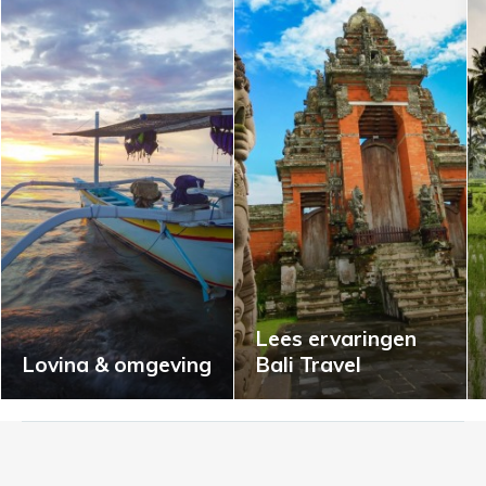
Lees ervaringen
Lovina & omgeving
Bali Travel
I
n