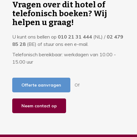
f
Vragen over dit hotel of
o
telefonisch boeken? Wij
r
helpen u graag!
m
U kunt ons bellen op
010 21 31 444
(NL) /
02 479
a
85 28
(BE) of stuur ons een e-mail.
t
Telefonisch bereikbaar: werkdagen van 10.00 -
i
15.00 uur
e
Offerte aanvragen
Of
Neem contact op