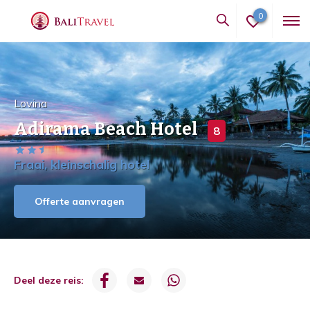
0
Lovina
Adirama Beach Hotel
8
Fraai, kleinschalig hotel
Offerte aanvragen
Deel deze reis: