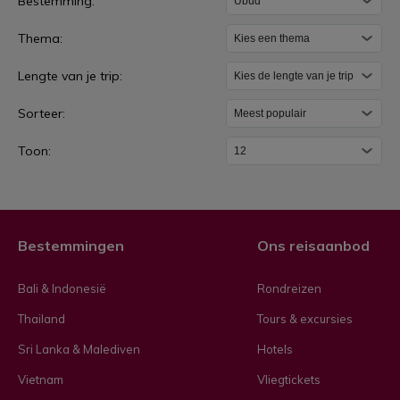
Bestemming:
b
Thema:
u
d
Lengte van je trip:
Sorteer:
Toon:
Bestemmingen
Ons reisaanbod
Bali & Indonesië
Rondreizen
Thailand
Tours & excursies
Sri Lanka & Malediven
Hotels
Vietnam
Vliegtickets