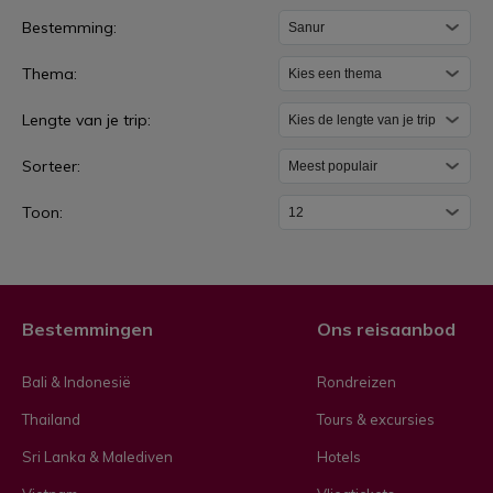
S
Bestemming:
a
Thema:
n
u
Lengte van je trip:
r
Sorteer:
Toon:
Bestemmingen
Ons reisaanbod
Bali & Indonesië
Rondreizen
Thailand
Tours & excursies
Sri Lanka & Malediven
Hotels