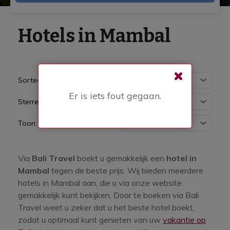
Hotels in Mambal
Sorteer:
Er is iets fout gegaan.
Sterren:
Toon:
Via
Bali Travel
boekt u gemakkelijk een
hotel in
Mambal
tegen de beste prijs. Wij bieden meerdere
hotels in Mambal aan, die u via onze website
gemakkelijk kunt bekijken. Door te boeken via Bali
Travel weet u zeker dat u het beste hotel boekt,
zodat u optimaal kunt genieten van uw
vakantie op