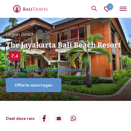
0
Legian Beach
The Jayakarta Bali Beach Resort
7.4
Direct aan het strand gelegen
Offerte aanvragen
Deel deze reis: