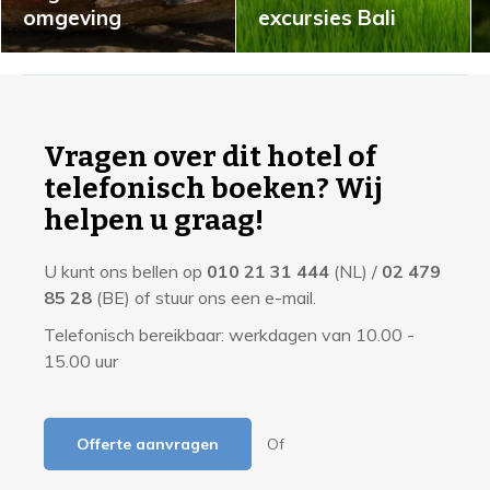
omgeving
excursies Bali
I
n
f
Vragen over dit hotel of
o
telefonisch boeken? Wij
r
helpen u graag!
m
U kunt ons bellen op
010 21 31 444
(NL) /
02 479
a
85 28
(BE) of stuur ons een e-mail.
t
Telefonisch bereikbaar: werkdagen van 10.00 -
i
15.00 uur
e
Offerte aanvragen
Of