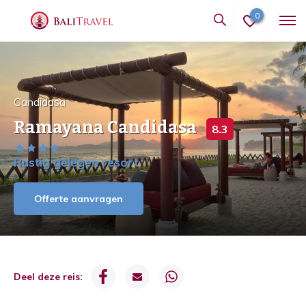
0
Candidasa
Ramayana Candidasa
8.3
Rustig gelegen resort
Offerte aanvragen
Deel deze reis: