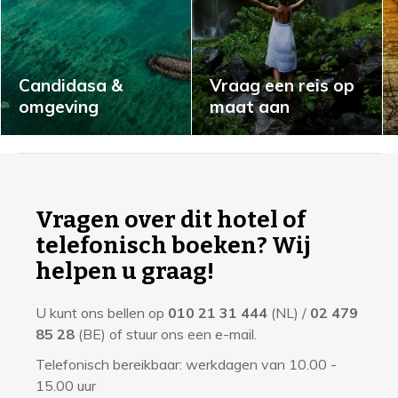
Candidasa &
Vraag een reis op
omgeving
maat aan
I
n
f
Vragen over dit hotel of
o
telefonisch boeken? Wij
r
helpen u graag!
m
U kunt ons bellen op
010 21 31 444
(NL) /
02 479
a
85 28
(BE) of stuur ons een e-mail.
t
Telefonisch bereikbaar: werkdagen van 10.00 -
i
15.00 uur
e