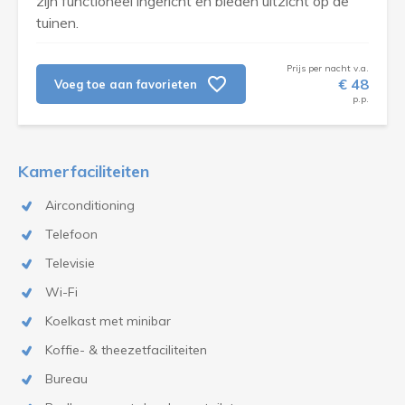
zijn functioneel ingericht en bieden uitzicht op de
tuinen.
Prijs per nacht v.a.
€ 48
Voeg toe aan favorieten
p.p.
Kamerfaciliteiten
Airconditioning
Telefoon
Televisie
Wi-Fi
Koelkast met minibar
Koffie- & theezetfaciliteiten
Bureau