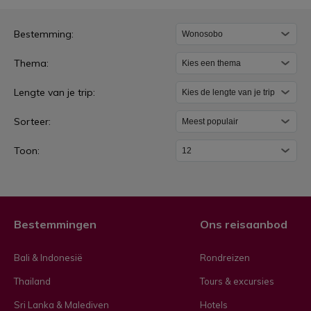
W
Bestemming:
o
Thema:
n
o
Lengte van je trip:
s
Sorteer:
o
b
Toon:
o
Bestemmingen
Ons reisaanbod
Bali & Indonesië
Rondreizen
Thailand
Tours & excursies
Sri Lanka & Malediven
Hotels