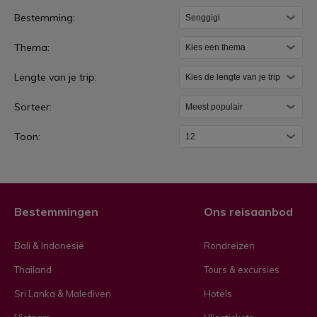
S
Bestemming:
e
Thema:
n
g
Lengte van je trip:
g
Sorteer:
i
g
Toon:
i
Bestemmingen
Ons reisaanbod
Bali & Indonesië
Rondreizen
Thailand
Tours & excursies
Sri Lanka & Malediven
Hotels