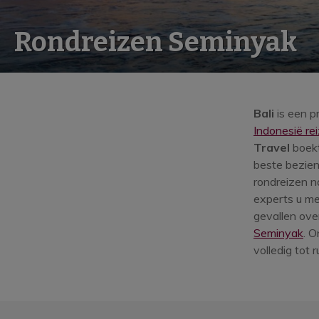
Rondreizen Seminyak
S
Bali
is een p
Indonesië re
e
Travel
boekt
m
beste bezien
rondreizen n
i
experts u me
n
gevallen ove
Seminyak
. O
y
volledig tot 
a
k