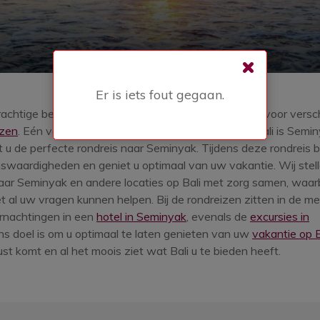
Er is iets fout gegaan.
rachtige bestemming en biedt talloze mogelijkheden voor versch
izen
. Eén van de mooiste en gezellige locaties van Bali is Semi
 u de perfecte rondreis naar Seminyak. Tijdens deze rondreis 
swaardigheden en geniet u optimaal van uw vakantie. Wij stell
aar Seminyak en andere locaties op Bali met zorg samen, waar
t al uw vragen kunnen helpen. Bij de rondreizen zitten in de m
rnachtingen in een
hotel in Seminyak
, evenals de
excursies in
ns doel is om u optimaal te laten genieten van uw
vakantie op B
rust komt en al het moois ziet wat Bali u te bieden heeft.