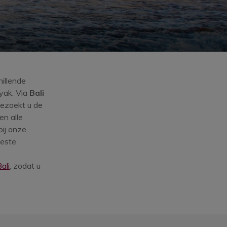
illende
nyak. Via
Bali
bezoekt u de
en alle
bij onze
eeste
ali
, zodat u