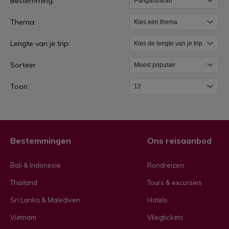
Bestemming:
a
Thema:
n
g
Lengte van je trip:
a
Sorteer:
n
d
Toon:
a
r
a
Bestemmingen
Ons reisaanbod
n
Bali & Indonesië
Rondreizen
Thailand
Tours & excursies
Sri Lanka & Malediven
Hotels
Vietnam
Vliegtickets