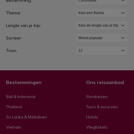
Bestemming:
a
Thema:
n
d
Lengte van je trip:
i
Sorteer:
d
a
Toon:
s
a
Bestemmingen
Ons reisaanbod
Bali & Indonesië
Rondreizen
Thailand
Tours & excursies
Sri Lanka & Malediven
Hotels
Vietnam
Vliegtickets