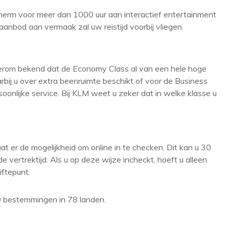
cherm voor meer dan 1000 uur aan interactief entertainment
aanbod aan vermaak zal uw reistijd voorbij vliegen.
t erom bekend dat de Economy Class al van een hele hoge
ij u over extra beenruimte beschikt of voor de Business
onlijke service. Bij KLM weet u zeker dat in welke klasse u
t er de mogelijkheid om online in te checken. Dit kan u 30
de vertrektijd. Als u op deze wijze incheckt, hoeft u alleen
iftepunt.
0 bestemmingen in 78 landen.