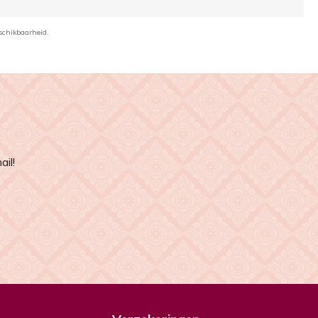
schikbaarheid.
il!