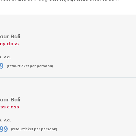
aar Bali
my class
p. v.a.
9
(retourticket per persoon)
aar Bali
ss class
p. v.a.
99
(retourticket per persoon)