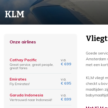
KLM
Vlieg
Onze airlines
Goede servic
Amsterdam vl
Cathay Pacific
v.a.
€ 699
met een kort
Great service, great people,
great fares
KLM vliegt m
Emirates
v.a.
€ 695
checkt u bov
Fly Emirates!
maaltijden z
Garuda Indonesia
v.a.
babymaaltijd
€ 899
Vertrouwd naar Indonesië!
Met KLM na