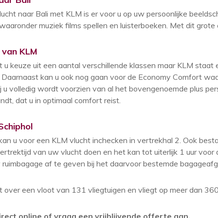
lucht naar Bali met KLM is er voor u op uw persoonlijke beelds
waaronder muziek films spellen en luisterboeken. Met dit grote 
n van KLM
t u keuze uit een aantal verschillende klassen maar KLM staa
. Daarnaast kan u ook nog gaan voor de Economy Comfort waarb
j u volledig wordt voorzien van al het bovengenoemde plus perso
ndt, dat u in optimaal comfort reist.
Schiphol
kan u voor een KLM vlucht inchecken in vertrekhal 2. Ook bestaa
ertrektijd van uw vlucht doen en het kan tot uiterlijk 1 uur voor 
ruimbagage af te geven bij het daarvoor bestemde bagageafg
 over een vloot van 131 vliegtuigen en vliegt op meer dan 36
rect online of vraag een vrijblijvende offerte aan.