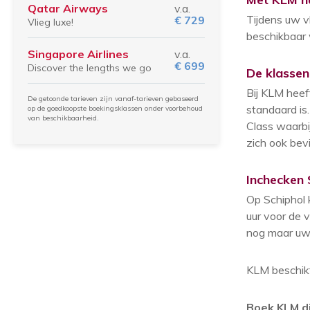
Qatar Airways
v.a.
Tijdens uw v
€ 729
Vlieg luxe!
beschikbaar 
Singapore Airlines
v.a.
€ 699
Discover the lengths we go
De klasse
Bij KLM heef
De getoonde tarieven zijn vanaf-tarieven gebaseerd
standaard is
op de goedkoopste boekingsklassen onder voorbehoud
van beschikbaarheid.
Class waarbi
zich ook bevi
Inchecken 
Op Schiphol 
uur voor de v
nog maar uw 
KLM beschikt
Boek KLM di