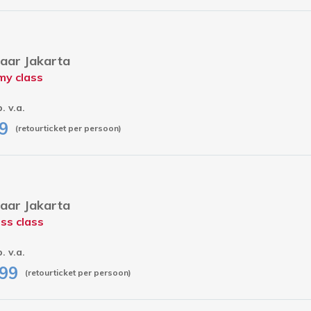
aar Jakarta
my class
p. v.a.
9
(retourticket per persoon)
aar Jakarta
ss class
p. v.a.
99
(retourticket per persoon)