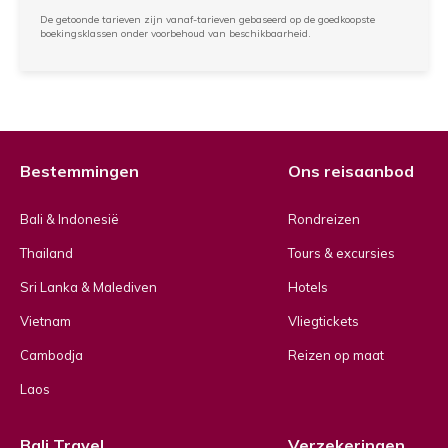
De getoonde tarieven zijn vanaf-tarieven gebaseerd op de goedkoopste
boekingsklassen onder voorbehoud van beschikbaarheid.
Bestemmingen
Ons reisaanbod
Bali & Indonesië
Rondreizen
Thailand
Tours & excursies
Sri Lanka & Malediven
Hotels
Vietnam
Vliegtickets
Cambodja
Reizen op maat
Laos
Bali Travel
Verzekeringen