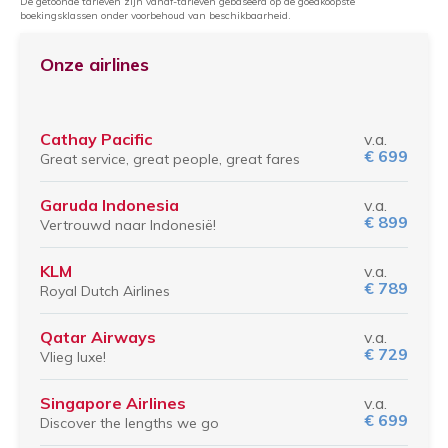
De getoonde tarieven zijn vanaf-tarieven gebaseerd op de goedkoopste
boekingsklassen onder voorbehoud van beschikbaarheid.
Onze airlines
Cathay Pacific
v.a.
€ 699
Great service, great people, great fares
Garuda Indonesia
v.a.
€ 899
Vertrouwd naar Indonesië!
KLM
v.a.
€ 789
Royal Dutch Airlines
Qatar Airways
v.a.
€ 729
Vlieg luxe!
Singapore Airlines
v.a.
€ 699
Discover the lengths we go