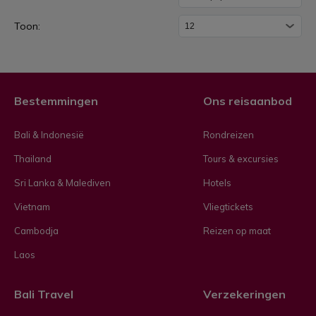
g
y
Toon:
a
k
a
Bestemmingen
Ons reisaanbod
r
t
Bali & Indonesië
Rondreizen
a
Thailand
Tours & excursies
Sri Lanka & Malediven
Hotels
Vietnam
Vliegtickets
Cambodja
Reizen op maat
Laos
Bali Travel
Verzekeringen